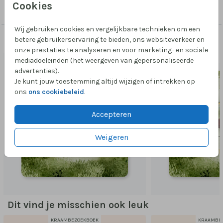
Cookies
Kraambezoekboek
Wij gebruiken cookies en vergelijkbare technieken om een
betere gebruikerservaring te bieden, ons websiteverkeer en
Passend bij dit ontwerp
onze prestaties te analyseren en voor marketing- en sociale
GOUDFOLIE
GOUD
mediadoeleinden (het weergeven van gepersonaliseerde
advertenties).
Je kunt jouw toestemming altijd wijzigen of intrekken op
ons
ons cookiebeleid
.
Accepteren
Weigeren
Dit vind je misschien ook leuk
KRAAMBEZOEKBOEK
KRAAMBE