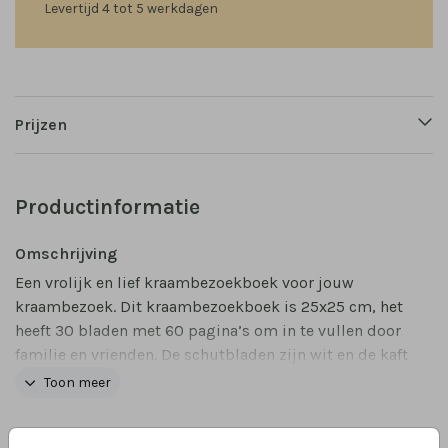
Levertijd 4 tot 5 werkdagen
Prijzen
Productinformatie
Omschrijving
Een vrolijk en lief kraambezoekboek voor jouw
kraambezoek. Dit kraambezoekboek is 25x25 cm, het
heeft 30 bladen met 60 pagina’s om in te vullen door
familie en vrienden. De schutbladen zijn wit en de kaft
is volledig naar wens aan te passen in de online
Toon meer
editor.
Collectie