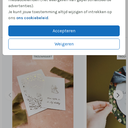
grootste kaart is 11 x 17 cm. Hulp nodig? Mail gerust!
Toon meer
advertenties).
Je kunt jouw toestemming altijd wijzigen of intrekken op
ons
ons cookiebeleid
.
Collectie
Labelkaart rechthoek
Accepteren
Weigeren
Dit vind je misschien ook leuk
TROUWKAART
TROUW