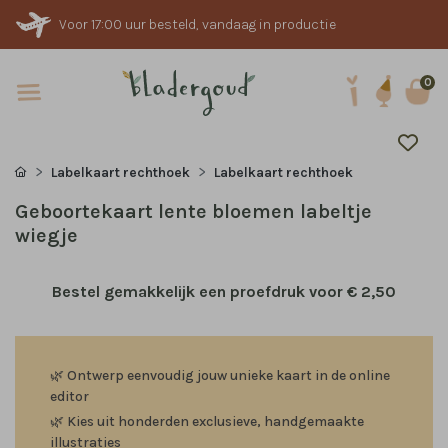
Voor 17:00 uur besteld, vandaag in productie
0
Labelkaart rechthoek
Labelkaart rechthoek
Geboortekaart lente bloemen labeltje
wiegje
Bestel gemakkelijk een proefdruk voor
€ 2,50
🌿
Ontwerp eenvoudig jouw unieke kaart in de online
editor
🌿
Kies uit honderden exclusieve, handgemaakte
illustraties