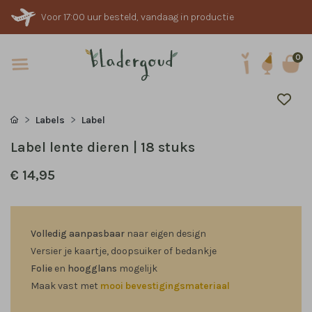
Voor 17:00 uur besteld, vandaag in productie
0
Labels
Label
Label lente dieren | 18 stuks
€ 14,95
Volledig aanpasbaar
naar eigen design
Versier je kaartje, doopsuiker of bedankje
Folie
en
hoogglans
mogelijk
Maak vast met
mooi bevestigingsmateriaal