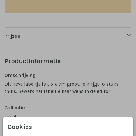
Prijzen
Productinformatie
Omschrijving
Dit lieve labeltje is 3 x 6 cm groot, je krijgt 18 stuks
thuis. Bewerk het labeltje naar wens in de editor.
Collectie
Label
Cookies