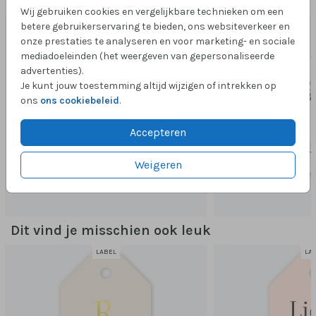
Passend bij dit ontwerp
Wij gebruiken cookies en vergelijkbare technieken om een
betere gebruikerservaring te bieden, ons websiteverkeer en
onze prestaties te analyseren en voor marketing- en sociale
mediadoeleinden (het weergeven van gepersonaliseerde
advertenties).
Je kunt jouw toestemming altijd wijzigen of intrekken op
ons
ons cookiebeleid
.
Accepteren
Weigeren
Dit vind je misschien ook leuk
LABEL
LA