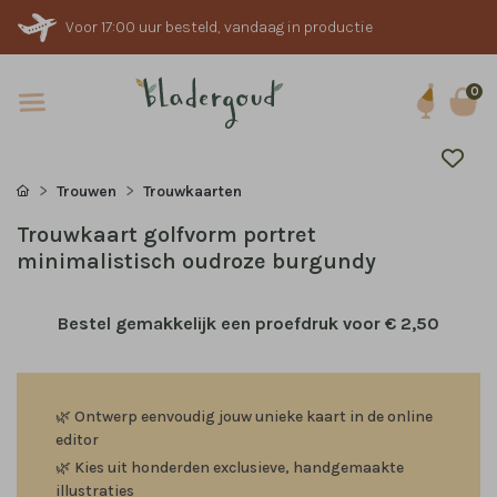
Voor 17:00 uur besteld, vandaag in productie
0
Trouwen
Trouwkaarten
Trouwkaart golfvorm portret
minimalistisch oudroze burgundy
Bestel gemakkelijk een proefdruk voor
€ 2,50
🌿
Ontwerp eenvoudig jouw unieke kaart in de online
editor
🌿
Kies uit honderden exclusieve, handgemaakte
illustraties