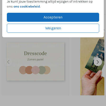
Collectie
Je kunt jouw toestemming altijd wijzigen of intrekken op
ons
ons cookiebeleid
.
Trouwkaarten
Accepteren
Dit vind je misschien ook leuk
Weigeren
DRESSCODE
TROUW