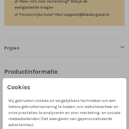
🌿
Meer info over verzending? Bekijk de
veelgestelde vragen
🌿
Persoonlijke hulp? Mail
support@bladergoud.nl
Prijzen
Productinformatie
Omschrijving
Cookies
Wijnetiket voor op een fles als bedankje aan de gasten
van jullie bruiloft. Formaat: liggend 90 x 120 mm. Pas
Wij gebruiken cookies en vergelijkbare technieken om een
betere gebruikerservaring te bieden, ons websiteverkeer en
dit etiket helemaal naar wens aan en maak hem
onze prestaties te analyseren en voor marketing- en sociale
passend bij jullie trouwhuisstijl.
mediadoeleinden (het weergeven van gepersonaliseerde
advertenties).