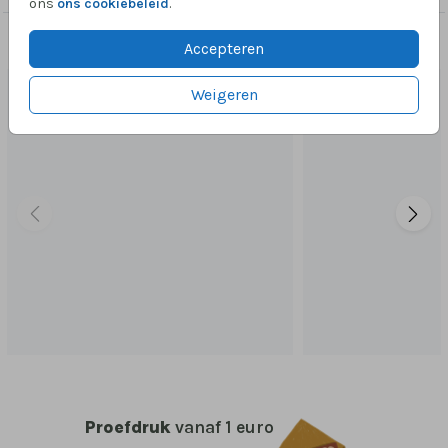
ons
ons cookiebeleid
.
Dit vind je misschien ook leuk
Accepteren
Weigeren
Proefdruk
vanaf 1 euro