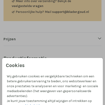
🌿
Meer info over verzending? Bekijk de
veelgestelde vragen
🌿
Persoonlijke hulp? Mail
support@bladergoud.nl
Prijzen
Productinformatie
Cookies
Omschrijving
Een behangcirkel met een illustratie van een maan
Wij gebruiken cookies en vergelijkbare technieken om een
betere gebruikerservaring te bieden, ons websiteverkeer en
met bloemen en sterretjes.
onze prestaties te analyseren en voor marketing- en sociale
mediadoeleinden (het weergeven van gepersonaliseerde
Collectie
advertenties).
Je kunt jouw toestemming altijd wijzigen of intrekken op
Behangcirkel