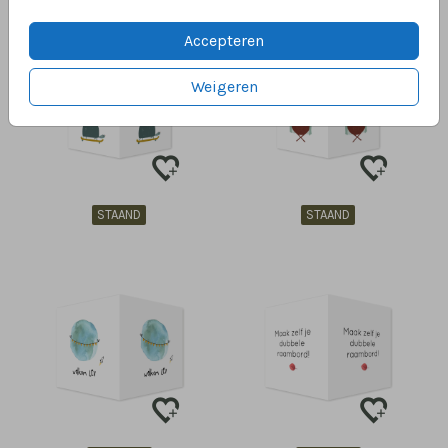
Accepteren
Weigeren
STAAND
STAAND