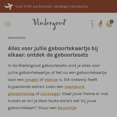
Voor 17:00 uur besteld, vandaag in productie
0
Geboortesets
Alles voor jullie geboortekaartje bij
elkaar: ontdek de geboortesets
In de Bladergoud geboortesets vind je alles voor
jullie geboortekaartje; of het nu een geboortekaartje
voor een
jongen
of
meisje
is. Elk ontwerp heeft
bijpassende extra’s zoals een
raambord,
geboortevlag
of
sluitzegel
. Staat jouw thema er niet
tussen en wil je deze leuke extra's wel bij jouw
geboortekaart? Stuur een
berichtje
!