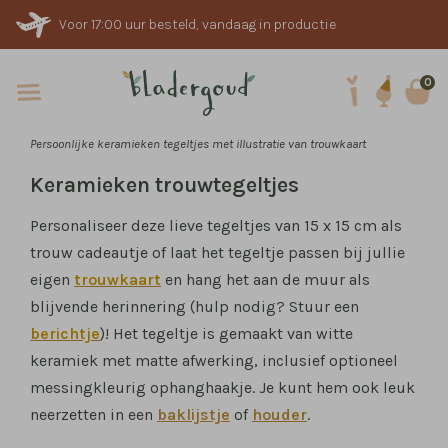
Voor 17:00 uur besteld, vandaag in productie
0
Persoonlijke keramieken tegeltjes met illustratie van trouwkaart
Keramieken trouwtegeltjes
Personaliseer deze lieve tegeltjes van 15 x 15 cm als
trouw cadeautje of laat het tegeltje passen bij jullie
eigen
trouwkaart
en hang het aan de muur als
blijvende herinnering (hulp nodig? Stuur een
berichtje
)! Het tegeltje is gemaakt van witte
keramiek met matte afwerking, inclusief optioneel
messingkleurig ophanghaakje. Je kunt hem ook leuk
neerzetten in een
baklijstje
of
houder
.