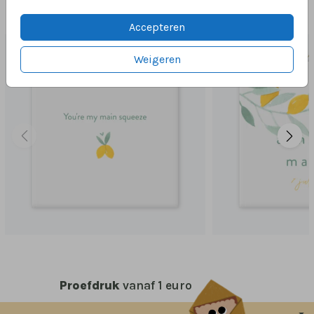
Dit vind je misschien ook leuk
Accepteren
Weigeren
Proefdruk
vanaf 1 euro