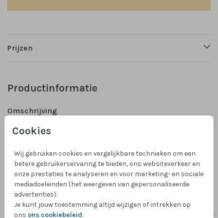
Prijzen
Productinformatie
Omschrijving
Een tegeltje met mooie bloemenkrans. Leuk om te
Cookies
geven als trouw cadeau en om te krijgen. Of geef jezelf
een blijvende herinnering aan de trouwdag en
Wij gebruiken cookies en vergelijkbare technieken om een
trouwkaart.
betere gebruikerservaring te bieden, ons websiteverkeer en
onze prestaties te analyseren en voor marketing- en sociale
mediadoeleinden (het weergeven van gepersonaliseerde
Collectie
advertenties).
tegeltje trouw
Je kunt jouw toestemming altijd wijzigen of intrekken op
ons
ons cookiebeleid
.