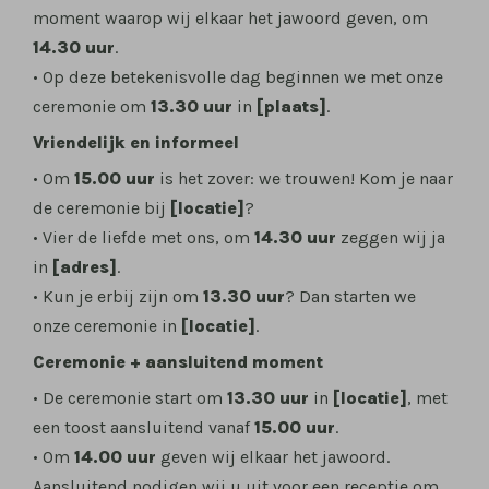
moment waarop wij elkaar het jawoord geven, om
14.30 uur
.
• Op deze betekenisvolle dag beginnen we met onze
ceremonie om
13.30 uur
in
[plaats]
.
Vriendelijk en informeel
• Om
15.00 uur
is het zover: we trouwen! Kom je naar
de ceremonie bij
[locatie]
?
• Vier de liefde met ons, om
14.30 uur
zeggen wij ja
in
[adres]
.
• Kun je erbij zijn om
13.30 uur
? Dan starten we
onze ceremonie in
[locatie]
.
Ceremonie + aansluitend moment
• De ceremonie start om
13.30 uur
in
[locatie]
, met
een toost aansluitend vanaf
15.00 uur
.
• Om
14.00 uur
geven wij elkaar het jawoord.
Aansluitend nodigen wij u uit voor een receptie om