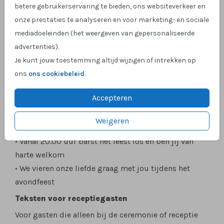
betere gebruikerservaring te bieden, ons websiteverkeer en
eest te vieren om 20.00 uur
onze prestaties te analyseren en voor marketing- en sociale
• Kom met ons proosten, dansen en genieten tijdens
mediadoeleinden (het weergeven van gepersonaliseerde
het feest
advertenties).
Duidelijk en kort
Je kunt jouw toestemming altijd wijzigen of intrekken op
• Je bent van harte welkom vanaf 20.00 uur voor het
ons
ons cookiebeleid
.
avondfeest
• We zien je graag ’s avonds om samen te vieren
Accepteren
• Sluit je aan bij ons feest om 20.00 uur
Weigeren
Met sfeer
• Vanaf 20.00 uur barst het feest los en ben jij van
harte welkom
• We vieren onze liefde graag met jou tijdens het
avondfeest
Teksten voor receptiegasten
Voor gasten die alleen bij de ceremonie of receptie