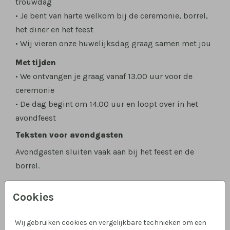
trouwdag
• Je bent van harte welkom bij de ceremonie, borrel,
het diner en het feest
• Wij vieren onze huwelijksdag graag samen met jou
Met tijden
• We ontvangen je graag vanaf 13.00 uur voor de
ceremonie
• De dag begint om 14.00 uur en loopt over in het
avondfeest
Teksten voor avondgasten
Avondgasten sluiten vaak aan bij het feest en de
borrel.
Vriendelijk en uitnodigend
Cookies
• ’s Avonds maken we er graag samen een feest van
en we hopen dat jij erbij bent
Wij gebruiken cookies en vergelijkbare technieken om een
• We nodigen je van harte uit om samen met ons het