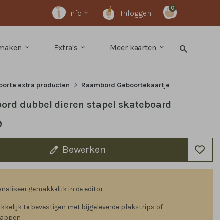
0
Info
Inloggen
 maken
Extra's
Meer kaarten
orte extra producten
Raambord Geboortekaartje
rd dubbel dieren stapel skateboard
9
Bewerken
naliseer gemakkelijk in de editor
kelijk te bevestigen met bijgeleverde plakstrips of
nappen