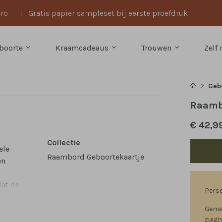
uro
|
Gratis papier sampleset bij eerste proefdruk
boorte
Kraamcadeaus
Trouwen
Zelf
Gebo
Raambo
€ 42,9
Collectie
ele
Raambord Geboortekaartje
en
dat de
Perso
Gemak
zuig