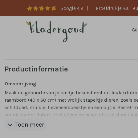
Google 4,9
|
Proefdrukje v.a. 1 e
Ge
Productinformatie
Omschrijving
Maak de geboorte van je kindje bekend met dit leuke dubb
raambord (40 x 60 cm) met vrolijk stapeltje dieren, zoals e
schildpad, muisje, lieveheersbeestje en een bijtje. Bestel 'm
vooraf zonder datum, met alleen de naam of juist direct na
baby is geboren, met de datum.
Toon meer