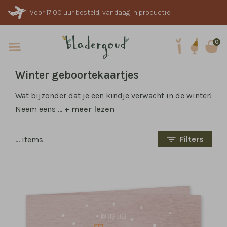
Voor 17:00 uur besteld, vandaag in productie
0
Winter geboortekaartjes
Wat bijzonder dat je een kindje verwacht in de winter!
Neem eens
...
+ meer lezen
Filters
…
items