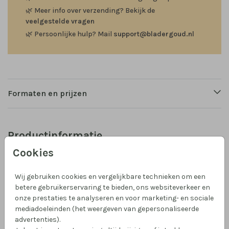
🌿
Meer info over verzending? Bekijk de
veelgestelde vragen
🌿
Persoonlijke hulp? Mail
support@bladergoud.nl
Formaten en prijzen
Productinformatie
Cookies
Omschrijving
Een dromerig geboortekaartje met een sterrennacht
Wij gebruiken cookies en vergelijkbare technieken om een
en bergen. Voeg zelf meer boompjes of diertjes toe en
betere gebruikerservaring te bieden, ons websiteverkeer en
onze prestaties te analyseren en voor marketing- en sociale
kies zelf de kleur van de bergen.
mediadoeleinden (het weergeven van gepersonaliseerde
advertenties).
Collectie