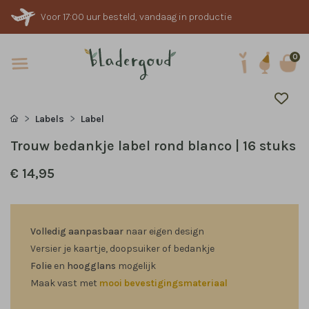
Voor 17:00 uur besteld, vandaag in productie
0
Labels
Label
Trouw bedankje label rond blanco | 16 stuks
€ 14,95
Volledig aanpasbaar
naar eigen design
Versier je kaartje, doopsuiker of bedankje
Folie
en
hoogglans
mogelijk
Maak vast met
mooi bevestigingsmateriaal