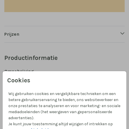
Prijzen
Productinformatie
Omschrijving
Cookies
Deze lieve ronde labeltjes zijn 4 x 4 cm, met een
gaatje om een leuk touwtje doorheen te doen en aan
je kaart toe te voegen of aan je bedankje. Je krijgt 16
Wij gebruiken cookies en vergelijkbare technieken om een
betere gebruikerservaring te bieden, ons websiteverkeer en
labeltjes.
onze prestaties te analyseren en voor marketing- en sociale
mediadoeleinden (het weergeven van gepersonaliseerde
Collectie
advertenties).
Je kunt jouw toestemming altijd wijzigen of intrekken op
Label