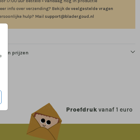
oor 17:00 uur besteld = vandaag nog in productie
eer info over verzending? Bekijk de
veelgestelde vragen
ersoonlijke hulp? Mail
support@bladergoud.nl
n en prijzen
e
Proefdruk
vanaf 1 euro