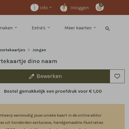
0
Info
Inloggen
 maken
Extra's
Meer kaarten
oortekaartjes
Jongen
tekaartje dino naam
Bewerken
Bestel gemakkelijk een proefdruk voor
€ 1,00
ntwerp eenvoudig jouw unieke kaart in de online editor
ies uit honderden exclusieve, handgemaakte illustraties