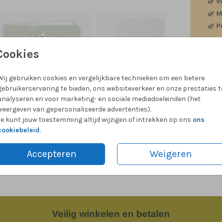
🌿
V
🌿
M
🌿
P
Cookies
Wij gebruiken cookies en vergelijkbare technieken om een betere
Formate
gebruikerservaring te bieden, ons websiteverkeer en onze prestaties t
analyseren en voor marketing- en sociale mediadoeleinden (het
weergeven van gepersonaliseerde advertenties).
Je kunt jouw toestemming altijd wijzigen of intrekken op ons
ons
cookiebeleid
.
Accepteren
Weigeren
Veilig
winkelen en betalen