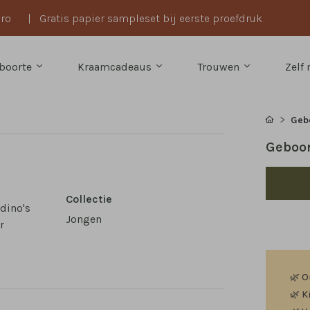
uro
|
Gratis papier sampleset bij eerste proefdruk
boorte
Kraamcadeaus
Trouwen
Zelf
Geb
Geboor
Collectie
 dino's
Jongen
r
🌿
O
🌿
K