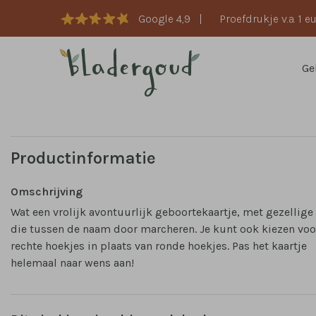
Google 4,9
|
Proefdrukje v.a. 1 e
Ge
Productinformatie
Omschrijving
Wat een vrolijk avontuurlijk geboortekaartje, met gezellige
die tussen de naam door marcheren. Je kunt ook kiezen voo
rechte hoekjes in plaats van ronde hoekjes. Pas het kaartje
helemaal naar wens aan!