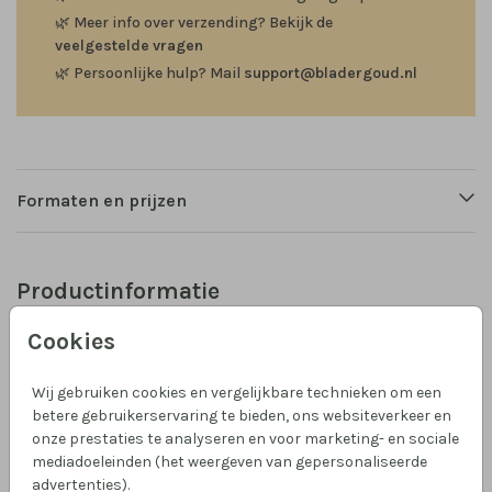
🌿
Meer info over verzending? Bekijk de
veelgestelde vragen
🌿
Persoonlijke hulp? Mail
support@bladergoud.nl
Formaten en prijzen
Productinformatie
Cookies
Omschrijving
Een volledig geïllustreerde trouwkaart met een dag
Wij gebruiken cookies en vergelijkbare technieken om een
scenario en op de achterkant een avond scenario. Wil
betere gebruikerservaring te bieden, ons websiteverkeer en
je liever twee losse kaarten, een voor dag en een voor
onze prestaties te analyseren en voor marketing- en sociale
nacht? Laat het me even weten!
mediadoeleinden (het weergeven van gepersonaliseerde
advertenties).