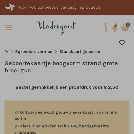
Voor 17:00 uur besteld, vandaag in productie
0
Bijzondere vormen
Stanskaart geboorte
Geboortekaartje boogvorm strand grote
broer zus
Bestel gemakkelijk een proefdruk voor
€ 2,50
🌿
Ontwerp eenvoudig jouw unieke kaart in de online
editor
🌿
Kies uit honderden exclusieve, handgemaakte
illustraties