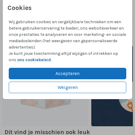
Collectie
Cookies
Stanskaart geboorte
Wij gebruiken cookies en vergelijkbare technieken om een
betere gebruikerservaring te bieden, ons websiteverkeer en
Passend bij dit ontwerp
onze prestaties te analyseren en voor marketing- en sociale
mediadoeleinden (het weergeven van gepersonaliseerde
RAAMBORD
SLUIT
advertenties).
Je kunt jouw toestemming altijd wijzigen of intrekken op
ons
ons cookiebeleid
.
Accepteren
Weigeren
Dit vind je misschien ook leuk