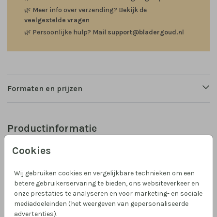
🌿
Meer info over verzending? Bekijk de
veelgestelde vragen
🌿
Persoonlijke hulp? Mail
support@bladergoud.nl
Formaten en prijzen
Productinformatie
Cookies
Omschrijving
Maak zelf je geboortekaartje in cirkel vorm. Let wel op
Wij gebruiken cookies en vergelijkbare technieken om een
dat tekst niet te dicht bij de rand staat en aflopende
betere gebruikerservaring te bieden, ons websiteverkeer en
afbeeldingen ruim over de rand heen vallen. Als je
onze prestaties te analyseren en voor marketing- en sociale
ergens hulp bij nodig hebt, laat het weten!
mediadoeleinden (het weergeven van gepersonaliseerde
advertenties).