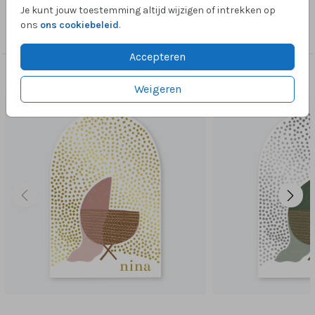
Je kunt jouw toestemming altijd wijzigen of intrekken op
Collectie
ons
ons cookiebeleid
.
Stanskaart geboorte
Accepteren
Dit vind je misschien ook leuk
Weigeren