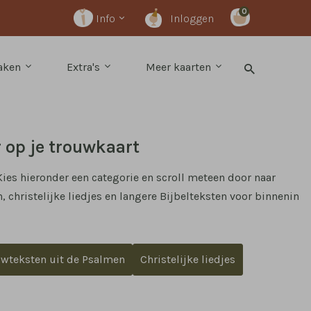
0
Info
Inloggen
maken
Extra's
Meer kaarten
r op je trouwkaart
Kies hieronder een categorie en scroll meteen door naar
, christelijke liedjes en langere Bijbelteksten voor binnenin
uwteksten uit de Psalmen
Christelijke liedjes