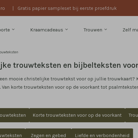
uro
|
Gratis papier sampleset bij eerste proefdruk
oorte
Kraamcadeaus
Trouwen
Zelf 
trouwteksten
ijke trouwteksten en bijbelteksten voo
een mooie christelijke trouwtekst voor op jullie trouwkaart? 
et. Van korte trouwteksten voor op de voorkant tot psalmteksten
rouwteksten
Korte trouwteksten voor op de voorkant
Tro
uwteksten
Zegen en gebed
Liefde en verbondenheid