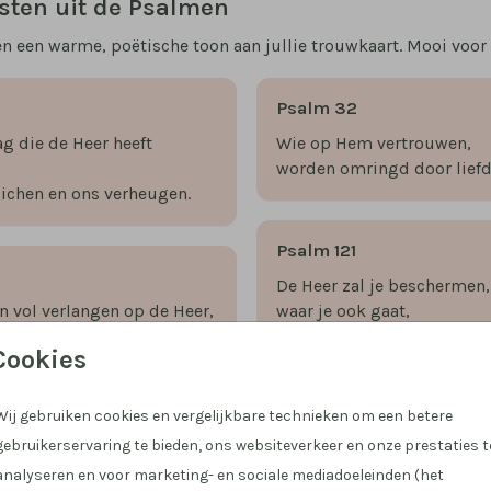
sten uit de Psalmen
 een warme, poëtische toon aan jullie trouwkaart. Mooi voor ee
Psalm 32
ag die de Heer heeft
Wie op Hem vertrouwen,
worden omringd door liefd
uichen en ons verheugen.
Psalm 121
De Heer zal je beschermen,
n vol verlangen op de Heer,
waar je ook gaat,
 hulp en ons schild.
van nu tot in eeuwigheid.
Cookies
Wij gebruiken cookies en vergelijkbare technieken om een betere
Psalm 136
gebruikerservaring te bieden, ons websiteverkeer en onze prestaties t
s meer dan het leven,
Want Zijn liefde
analyseren en voor marketing- en sociale mediadoeleinden (het
n zingen uw lof.
duurt voor eeuwig.