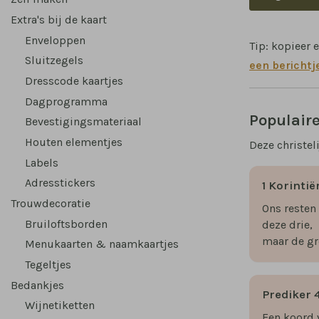
Extra's bij de kaart
Enveloppen
Tip: kopieer 
Sluitzegels
een berichtj
Dresscode kaartjes
Dagprogramma
Populair
Bevestigingsmateriaal
Houten elementjes
Deze christel
Labels
Adresstickers
1 Korintië
Trouwdecoratie
Ons resten 
Bruiloftsborden
deze drie,
maar de gro
Menukaarten & naamkaartjes
Tegeltjes
Bedankjes
Prediker 
Wijnetiketten
Een koord 