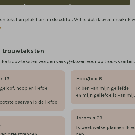
een tekst en plak hem in de editor. Wil je dat ik even meekijk 
e
.
e trouwteksten
ijke trouwteksten worden vaak gekozen voor op trouwkaarten. 
rs 13
Hooglied 6
geloof, hoop en liefde,
Ik ben van mijn geliefde
en mijn geliefde is van mij
otste daarvan is de liefde.
Jeremia 29
4
Ik weet welke plannen Ik vo
van drie strengen
heb,