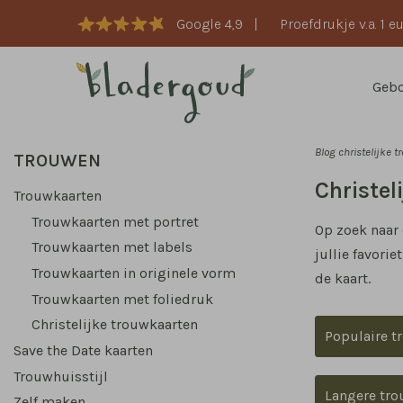
Google 4,9
|
Proefdrukje v.a. 1 e
Geb
Blog christelijke 
TROUWEN
Christel
Trouwkaarten
Trouwkaarten met portret
Op zoek naar 
Trouwkaarten met labels
jullie favori
Trouwkaarten in originele vorm
de kaart.
Trouwkaarten met foliedruk
Christelijke trouwkaarten
Populaire t
Save the Date kaarten
Trouwhuisstijl
Langere tro
Zelf maken