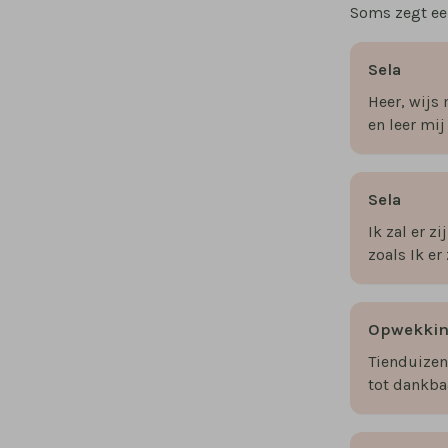
Soms zegt een
Sela
Heer, wijs
en leer mi
Sela
Ik zal er zi
zoals Ik er 
Opwekki
Tienduize
tot dankba