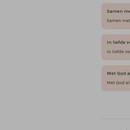
Samen m
Samen me
In liefde
In liefde 
Met God a
Met God a