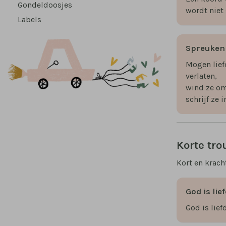
Gondeldoosjes
wordt niet
Labels
Spreuken
Mogen lief
verlaten,
wind ze om
schrijf ze i
Korte tro
Kort en krach
God is lie
God is lief