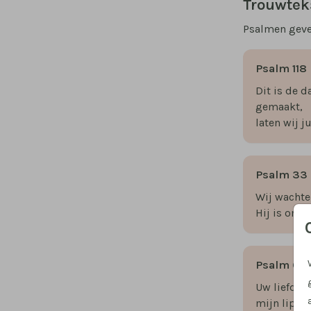
Trouwtek
Psalmen geven
Psalm 118
Dit is de d
gemaakt,
laten wij j
Psalm 33
Wij wachte
Hij is onze
Psalm 63
Uw liefde i
mijn lippe