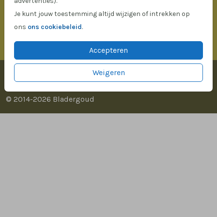
advertenties).
Veilig
winkelen en betalen
Je kunt jouw toestemming altijd wijzigen of intrekken op
ons
ons cookiebeleid
.
Accepteren
Weigeren
Social media
© 2014-2026 Bladergoud