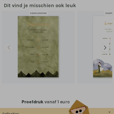
Dit vind je misschien ook leuk
DAGPLANNING
DAGPL
Proefdruk
vanaf 1 euro
Collecties