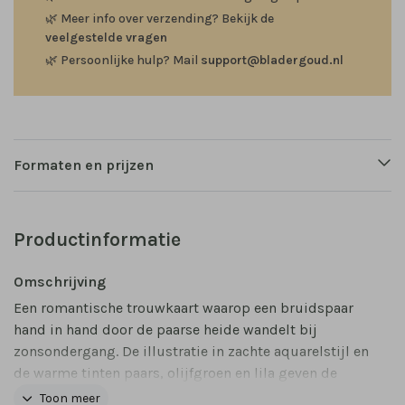
🌿
Meer info over verzending? Bekijk de
veelgestelde vragen
🌿
Persoonlijke hulp? Mail
support@bladergoud.nl
Formaten en prijzen
Productinformatie
Omschrijving
Een romantische trouwkaart waarop een bruidspaar
hand in hand door de paarse heide wandelt bij
zonsondergang. De illustratie in zachte aquarelstijl en
de warme tinten paars, olijfgroen en lila geven de
kaart een sfeervol, dromerig karakter. Deze kaart is
Toon meer