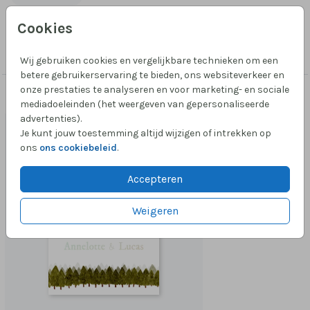
perfect voor stellen die houden van natuurlijke
trouwkaarten met een persoonlijke en rustige
Cookies
Collectie
uitstraling. De illustratie van de bomen en heide zorgt
Trouw-folie-dubbelzijdig
voor een unieke, schilderachtige sfeer, perfect voor
Wij gebruiken cookies en vergelijkbare technieken om een
een bruiloft in de buitenlucht, op het platteland of in
betere gebruikerservaring te bieden, ons websiteverkeer en
onze prestaties te analyseren en voor marketing- en sociale
de natuur. De regenboog folie maakt het af. Een
Passend bij dit ontwerp
mediadoeleinden (het weergeven van gepersonaliseerde
prachtige illustratieve trouwkaart. Iets aangepast zien
advertenties).
SAVE THE DATE
aan het portret? Mail even!
Je kunt jouw toestemming altijd wijzigen of intrekken op
ons
ons cookiebeleid
.
Accepteren
Weigeren