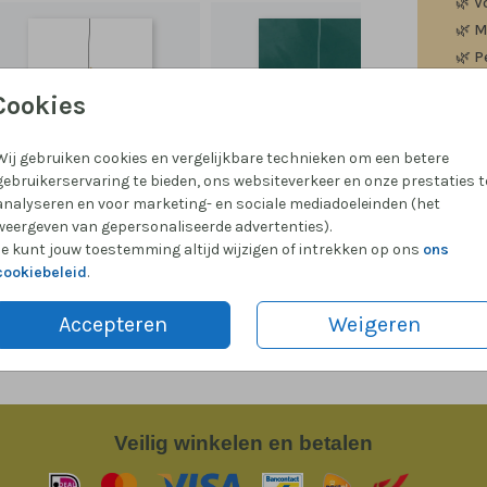
🌿
V
🌿
M
🌿
P
Cookies
Wij gebruiken cookies en vergelijkbare technieken om een betere
gebruikerservaring te bieden, ons websiteverkeer en onze prestaties t
Formate
analyseren en voor marketing- en sociale mediadoeleinden (het
weergeven van gepersonaliseerde advertenties).
Je kunt jouw toestemming altijd wijzigen of intrekken op ons
ons
cookiebeleid
.
Accepteren
Weigeren
Veilig
winkelen en betalen