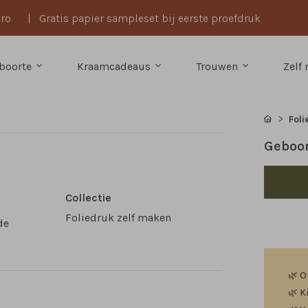
uro
|
Gratis papier sampleset bij eerste proefdruk
boorte
Kraamcadeaus
Trouwen
Zelf
Foli
Geboor
Collectie
Foliedruk zelf maken
de
🌿
O
🌿
K