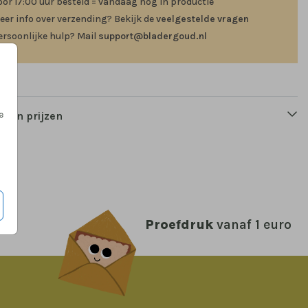
oor 17:00 uur besteld = vandaag nog in productie
eer info over verzending? Bekijk de
veelgestelde vragen
ersoonlijke hulp? Mail
support@bladergoud.nl
e
n en prijzen
Proefdruk
vanaf 1 euro