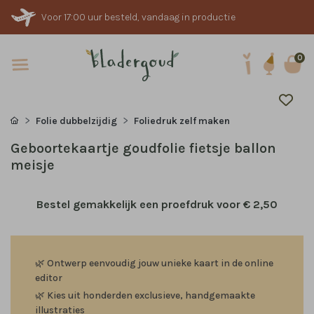
Voor 17:00 uur besteld, vandaag in productie
0
Folie dubbelzijdig
Foliedruk zelf maken
Geboortekaartje goudfolie fietsje ballon
meisje
Bestel gemakkelijk een proefdruk voor
€ 2,50
🌿
Ontwerp eenvoudig jouw unieke kaart in de online
editor
🌿
Kies uit honderden exclusieve, handgemaakte
illustraties