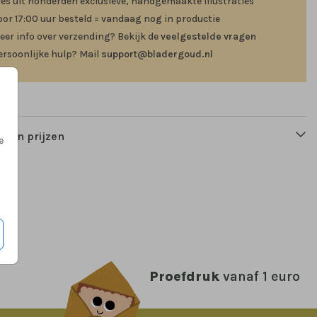
ies uit honderden exclusieve, handgemaakte illustraties
oor 17:00 uur besteld = vandaag nog in productie
eer info over verzending? Bekijk de
veelgestelde vragen
ersoonlijke hulp? Mail
GOUDFOLIE
support@bladergoud.nl
GOUDFOLIE
n en prijzen
e
Proefdruk
vanaf 1 euro