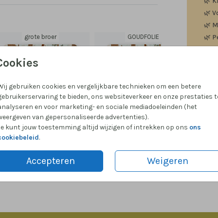
🌿
K
🌿
V
🌿
M
grote broer
GOUDFOLIE
🌿
P
Cookies
Wij gebruiken cookies en vergelijkbare technieken om een betere
Formate
gebruikerservaring te bieden, ons websiteverkeer en onze prestaties t
analyseren en voor marketing- en sociale mediadoeleinden (het
weergeven van gepersonaliseerde advertenties).
Je kunt jouw toestemming altijd wijzigen of intrekken op ons
ons
cookiebeleid
.
Accepteren
Weigeren