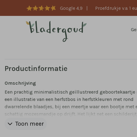
Google 4,9
|
Proefdrukje v.a. 1 e
Ge
Productinformatie
Omschrijving
Een prachtig minimalistisch geïllustreerd geboortekaartje
een illustratie van een herfstbos in herfstkleuren met rond
dwarrelende blaadjes, bij een meertje waar een bootje met 
schattig mozesmandje op drijft. Het lijkt net een schilderijt
Door de witruimte eromheen blijft het kaartje mooi rustig.
Toon meer
naam staat in hoogglans, maar dit kun je ook aanpassen na
normale kleuren.