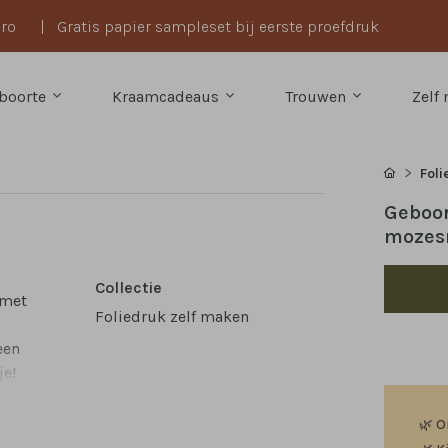
uro
|
Gratis papier sampleset bij eerste proefdruk
boorte
Kraamcadeaus
Trouwen
Zelf
Foli
Geboor
mozes
Collectie
 met
Foliedruk zelf maken
een
je!
 De
ar
🌿
O