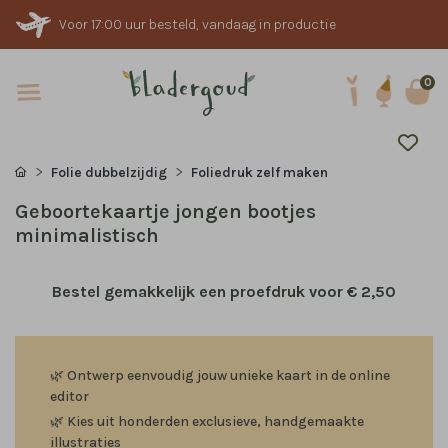
Voor 17:00 uur besteld, vandaag in productie
0
Folie dubbelzijdig
Foliedruk zelf maken
Geboortekaartje jongen bootjes
minimalistisch
Bestel gemakkelijk een proefdruk voor
€ 2,50
🌿
Ontwerp eenvoudig jouw unieke kaart in de online
editor
🌿
Kies uit honderden exclusieve, handgemaakte
illustraties