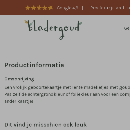
Google 4,9
|
Proefdrukje v.a. 1 e
Ge
Productinformatie
Omschrijving
Een vrolijk geboortekaartje met lente madeliefjes met goud
Pas zelf de achtergrondkleur of foliekleur aan voor een com
ander kaartje!
Dit vind je misschien ook leuk