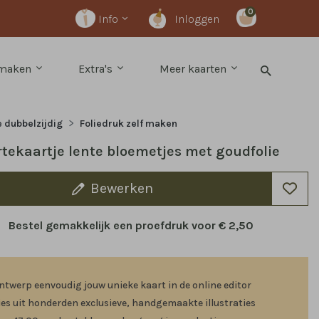
0
Info
Inloggen
 maken
Extra's
Meer kaarten
e dubbelzijdig
Foliedruk zelf maken
tekaartje lente bloemetjes met goudfolie
Bewerken
Bestel gemakkelijk een proefdruk voor
€ 2,50
ntwerp eenvoudig jouw unieke kaart in de online editor
ies uit honderden exclusieve, handgemaakte illustraties