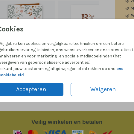
🌿
V
🌿
M
🌿
P
Cookies
Wij gebruiken cookies en vergelijkbare technieken om een betere
gebruikerservaring te bieden, ons websiteverkeer en onze prestaties t
Formate
analyseren en voor marketing- en sociale mediadoeleinden (het
weergeven van gepersonaliseerde advertenties).
Je kunt jouw toestemming altijd wijzigen of intrekken op ons
ons
cookiebeleid
.
Accepteren
Weigeren
Veilig
winkelen en betalen