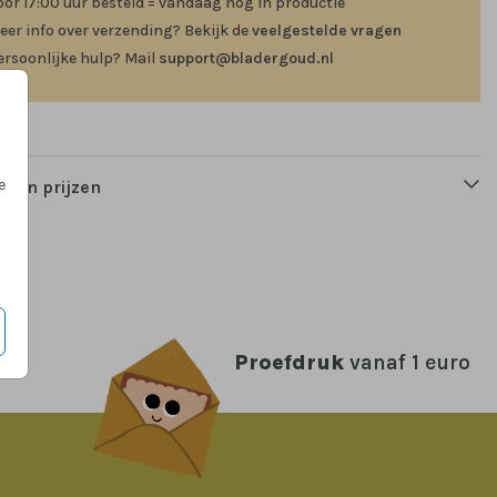
oor 17:00 uur besteld = vandaag nog in productie
eer info over verzending? Bekijk de
veelgestelde vragen
ersoonlijke hulp? Mail
support@bladergoud.nl
e
n en prijzen
Proefdruk
vanaf 1 euro