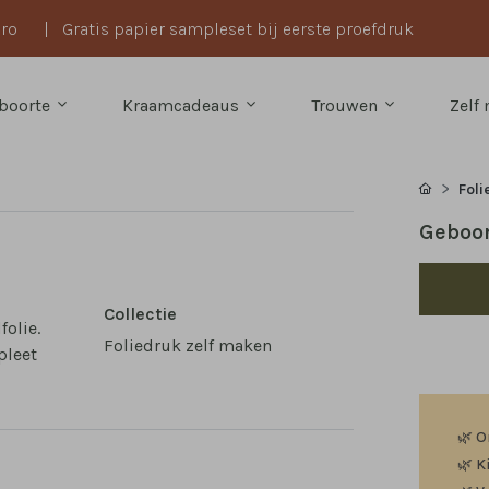
uro
|
Gratis papier sampleset bij eerste proefdruk
boorte
Kraamcadeaus
Trouwen
Zelf
Foli
Geboor
Collectie
folie.
Foliedruk zelf maken
pleet
🌿
O
🌿
K