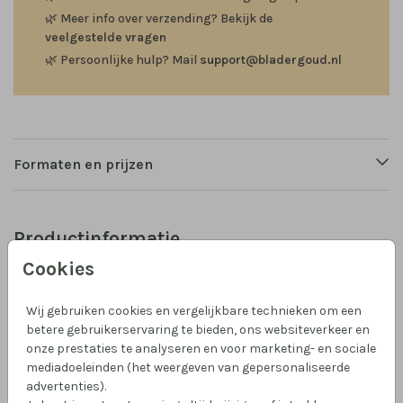
🌿
Meer info over verzending? Bekijk de
veelgestelde vragen
🌿
Persoonlijke hulp? Mail
support@bladergoud.nl
Formaten en prijzen
Productinformatie
Cookies
Omschrijving
Een stoer geboortekaartje met een maantje met
Wij gebruiken cookies en vergelijkbare technieken om een
plantjes, in zwartfolie. Kies zelf een andere kleur
betere gebruikerservaring te bieden, ons websiteverkeer en
onze prestaties te analyseren en voor marketing- en sociale
goudfolie en andere kleuren voor de achtergrond.
mediadoeleinden (het weergeven van gepersonaliseerde
advertenties).
Collectie