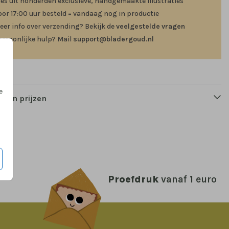
ies uit honderden exclusieve, handgemaakte illustraties
oor 17:00 uur besteld = vandaag nog in productie
eer info over verzending? Bekijk de
veelgestelde vragen
ersoonlijke hulp? Mail
support@bladergoud.nl
e
n en prijzen
Proefdruk
vanaf 1 euro