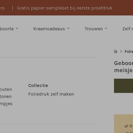
uro
|
Gratis papier sampleset bij eerste proefdruk
boorte
Kraamcadeaus
Trouwen
Zelf
Foli
Geboor
meisje
Collectie
houten
Foliedruk zelf maken
 tonen
rmpjes
🌿
O