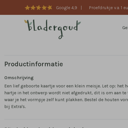
Google 4,9
|
Proefdrukje v.a. 1 e
Ge
Productinformatie
Omschrijving
Een lief geboorte kaartje voor een klein meisje. Let op: het 
hartje in het ontwerp wordt niet afgedrukt, dit is om aan te
waar je het vormpje zelf kunt plakken. Bestel de houten vo
bij Extra's.