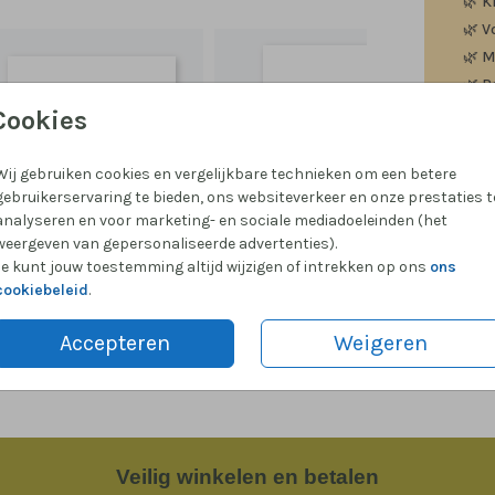
🌿
K
🌿
V
🌿
M
🌿
P
Cookies
Wij gebruiken cookies en vergelijkbare technieken om een betere
gebruikerservaring te bieden, ons websiteverkeer en onze prestaties t
Formate
analyseren en voor marketing- en sociale mediadoeleinden (het
weergeven van gepersonaliseerde advertenties).
Je kunt jouw toestemming altijd wijzigen of intrekken op ons
ons
cookiebeleid
.
Accepteren
Weigeren
Veilig
winkelen en betalen