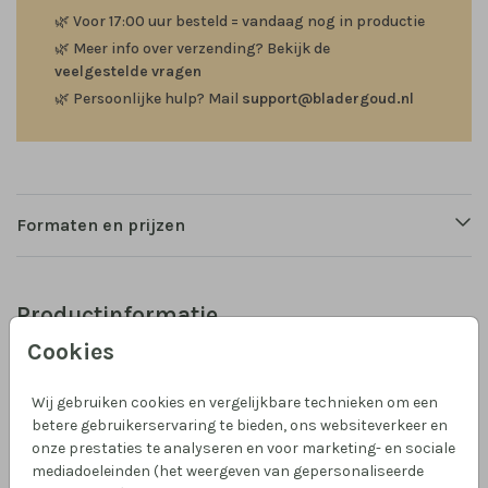
🌿
Voor 17:00 uur besteld = vandaag nog in productie
🌿
Meer info over verzending? Bekijk de
veelgestelde vragen
🌿
Persoonlijke hulp? Mail
support@bladergoud.nl
Formaten en prijzen
Productinformatie
Cookies
Omschrijving
Een minimalistisch geboortekaartje met een katoen
Wij gebruiken cookies en vergelijkbare technieken om een
achtergrond, een krans van een dennentak en
betere gebruikerservaring te bieden, ons websiteverkeer en
onze prestaties te analyseren en voor marketing- en sociale
goudfolie details. Tip: mooi om te drukken op de
mediadoeleinden (het weergeven van gepersonaliseerde
Linnen papiersoort.