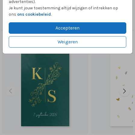
advertenties).
Je kunt jouw toestemming altijd wijzigen of intrekken op
Collectie
ons
ons cookiebeleid
.
Foliedruk zelf maken
Accepteren
Dit vind je misschien ook leuk
Weigeren