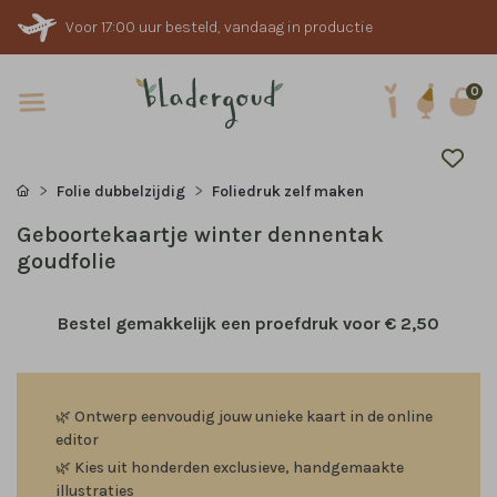
Voor 17:00 uur besteld, vandaag in productie
0
Folie dubbelzijdig
Foliedruk zelf maken
Geboortekaartje winter dennentak
goudfolie
Bestel gemakkelijk een proefdruk voor
€ 2,50
🌿
Ontwerp eenvoudig jouw unieke kaart in de online
editor
🌿
Kies uit honderden exclusieve, handgemaakte
illustraties