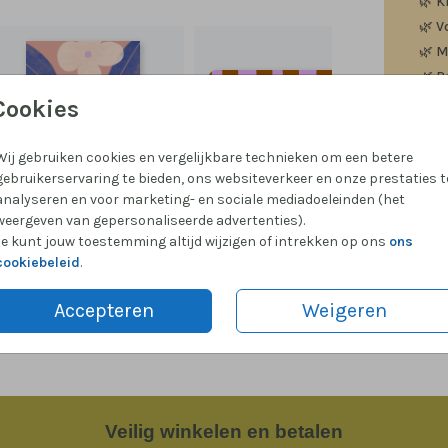
🌿
K
🌿
V
🌿
M
🌿
P
Cookies
Wij gebruiken cookies en vergelijkbare technieken om een betere
gebruikerservaring te bieden, ons websiteverkeer en onze prestaties t
Formate
analyseren en voor marketing- en sociale mediadoeleinden (het
weergeven van gepersonaliseerde advertenties).
Je kunt jouw toestemming altijd wijzigen of intrekken op ons
ons
cookiebeleid
.
Accepteren
Weigeren
Veilig
winkelen en betalen