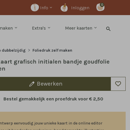
0
Info
Inloggen
 maken
Extra's
Meer kaarten
e dubbelzijdig
Foliedruk zelf maken
art grafisch initialen bandje goudfolie
en
Bewerken
Bestel gemakkelijk een proefdruk voor
€ 2,50
ntwerp eenvoudig jouw unieke kaart in de online editor