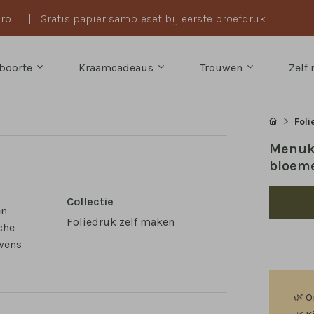
uro
|
Gratis papier sampleset bij eerste proefdruk
boorte
Kraamcadeaus
Trouwen
Zelf
Foli
Menuka
bloem
Collectie
en
Foliedruk zelf maken
che
 wens
🌿
O