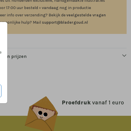
ies uit honderden exclusieve, handgemaakte illustraties
oor 17:00 uur besteld = vandaag nog in productie
eer info over verzending? Bekijk de
veelgestelde vragen
ersoonlijke hulp? Mail
support@bladergoud.nl
e
n en prijzen
Proefdruk
vanaf 1 euro