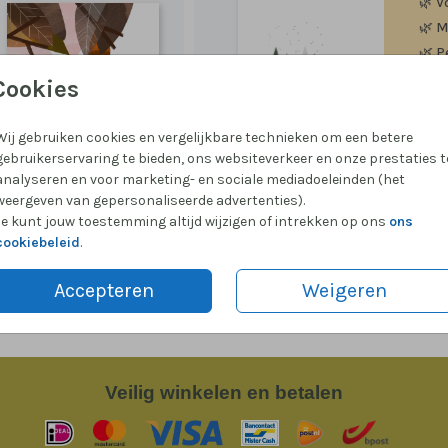
🌿
V
🌿
M
🌿
P
Cookies
Wij gebruiken cookies en vergelijkbare technieken om een betere
gebruikerservaring te bieden, ons websiteverkeer en onze prestaties t
Formate
analyseren en voor marketing- en sociale mediadoeleinden (het
weergeven van gepersonaliseerde advertenties).
Je kunt jouw toestemming altijd wijzigen of intrekken op ons
ons
cookiebeleid
.
Accepteren
Weigeren
Veilig
winkelen en betalen