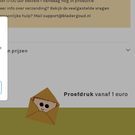
oor 17:00 uur besteld = vandaag nog in productie
eer info over verzending? Bekijk de
veelgestelde vragen
ersoonlijke hulp? Mail
support@bladergoud.nl
e
n en prijzen
Proefdruk
vanaf 1 euro