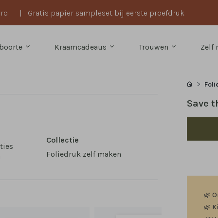
uro
|
Gratis papier sampleset bij eerste proefdruk
boorte
Kraamcadeaus
Trouwen
Zelf
Foli
Save t
Collectie
ties
Foliedruk zelf maken
!
🌿
O
🌿
K