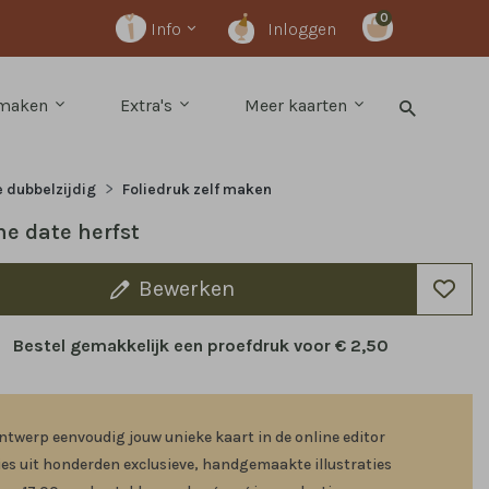
0
Info
Inloggen
 maken
Extra's
Meer kaarten
e dubbelzijdig
Foliedruk zelf maken
he date herfst
Bewerken
Bestel gemakkelijk een proefdruk voor
€ 2,50
ntwerp eenvoudig jouw unieke kaart in de online editor
ies uit honderden exclusieve, handgemaakte illustraties