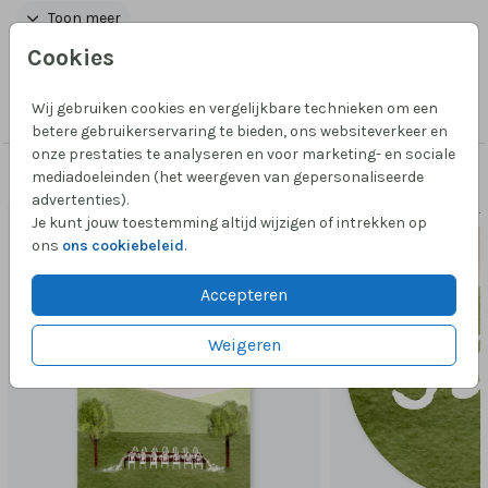
viering. Deze save the date geeft een mooi voorproefje
Toon meer
van de trouwkaart. Bewerk de kaart eenvoudig in de
Cookies
online editor.
Collectie
Wij gebruiken cookies en vergelijkbare technieken om een
Foliedruk zelf maken
betere gebruikerservaring te bieden, ons websiteverkeer en
onze prestaties te analyseren en voor marketing- en sociale
mediadoeleinden (het weergeven van gepersonaliseerde
Passend bij dit ontwerp
advertenties).
MENUKAART
SLUIT
Je kunt jouw toestemming altijd wijzigen of intrekken op
ons
ons cookiebeleid
.
Accepteren
Weigeren