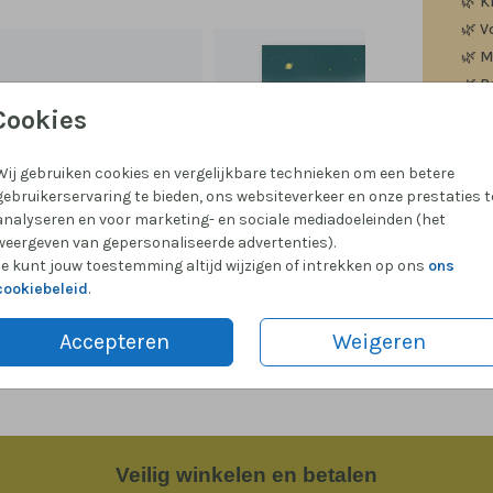
🌿
K
🌿
V
🌿
M
🌿
P
Cookies
Wij gebruiken cookies en vergelijkbare technieken om een betere
gebruikerservaring te bieden, ons websiteverkeer en onze prestaties t
Formate
analyseren en voor marketing- en sociale mediadoeleinden (het
weergeven van gepersonaliseerde advertenties).
Je kunt jouw toestemming altijd wijzigen of intrekken op ons
ons
cookiebeleid
.
Accepteren
Weigeren
Veilig
winkelen en betalen