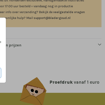
ies uit honderden exclusieve, handgemaakte illustraties
oor 17:00 uur besteld = vandaag nog in productie
eer info over verzending? Bekijk de
veelgestelde vragen
ersoonlijke hulp? Mail
support@bladergoud.nl
e
n en prijzen
Proefdruk
vanaf 1 euro