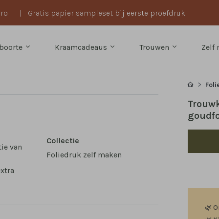
uro
|
Gratis papier sampleset bij eerste proefdruk
boorte
Kraamcadeaus
Trouwen
Zelf
Foli
Trouwk
goudfo
Collectie
tie van
Foliedruk zelf maken
extra
🌿
O