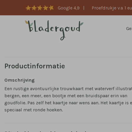
Google 4,9
|
Proefdrukje v.a. 1 e
Ge
Productinformatie
Omschrijving
Een rustige avontuurlijke trouwkaart met waterverf illustra
bergen, een meer, een bootje met een bruidspaar erin van
goudfolie. Pas zelf het kaartje naar wens aan. Het kaartje is 
speciaal met ronde hoeken.