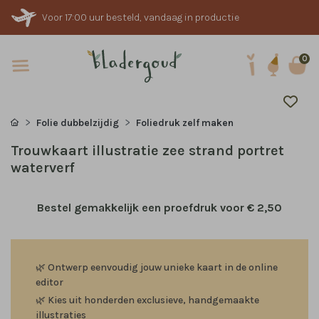
Voor 17:00 uur besteld, vandaag in productie
0
Folie dubbelzijdig
Foliedruk zelf maken
Trouwkaart illustratie zee strand portret
waterverf
Bestel gemakkelijk een proefdruk voor
€ 2,50
🌿
Ontwerp eenvoudig jouw unieke kaart in de online
editor
🌿
Kies uit honderden exclusieve, handgemaakte
illustraties