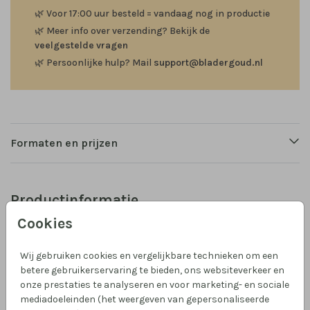
🌿
Voor 17:00 uur besteld = vandaag nog in productie
🌿
Meer info over verzending? Bekijk de
veelgestelde vragen
🌿
Persoonlijke hulp? Mail
support@bladergoud.nl
Formaten en prijzen
Productinformatie
Cookies
Omschrijving
Een geboortekaartje met een strand in de herfst, voor
Wij gebruiken cookies en vergelijkbare technieken om een
de echte strandliefhebber in alle seizoenen. Met een
betere gebruikerservaring te bieden, ons websiteverkeer en
onze prestaties te analyseren en voor marketing- en sociale
jongetje in een mozesmandje in de duinen en herfst
mediadoeleinden (het weergeven van gepersonaliseerde
blaadjes.