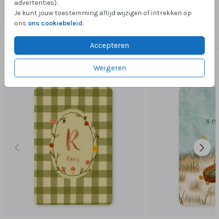
advertenties).
Je kunt jouw toestemming altijd wijzigen of intrekken op
Collectie
ons
ons cookiebeleid
.
Foliedruk zelf maken
Accepteren
Dit vind je misschien ook leuk
Weigeren
HOOGGLANS NAAM