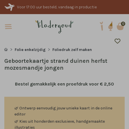
Voor 17:00 uur besteld, vandaag in productie
0
Folie enkelzijdig
Foliedruk zelf maken
Geboortekaartje strand duinen herfst
mozesmandje jongen
Bestel gemakkelijk een proefdruk voor
€ 2,50
🌿
Ontwerp eenvoudig jouw unieke kaart in de online
editor
🌿
Kies uit honderden exclusieve, handgemaakte
illustraties