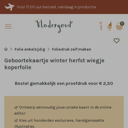
Voor 17:00 uur besteld, vandaag in productie
0
Folie enkelzijdig
Foliedruk zelf maken
Geboortekaartje winter herfst wiegje
koperfolie
Bestel gemakkelijk een proefdruk voor
€ 2,50
🌿
Ontwerp eenvoudig jouw unieke kaart in de online
editor
🌿
Kies uit honderden exclusieve, handgemaakte
illustraties