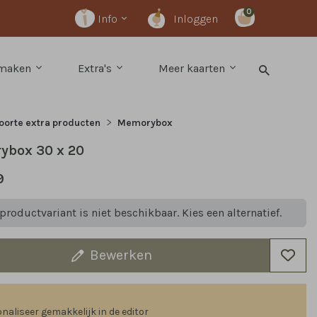
0
Info
Inloggen
 maken
Extra's
Meer kaarten
orte extra producten
Memorybox
ybox 30 x 20
9
productvariant is niet beschikbaar. Kies een alternatief.
Bewerken
MORYBOX 40 x 30 CM
MEMORYBOX 30 x 20 cm
MEMOR
naliseer gemakkelijk in de editor