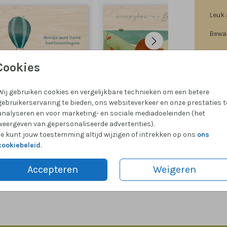
Leuk 
Bewaa
Een b
Cookies
Gemak
Wij gebruiken cookies en vergelijkbare technieken om een betere
gebruikerservaring te bieden, ons websiteverkeer en onze prestaties t
analyseren en voor marketing- en sociale mediadoeleinden (het
weergeven van gepersonaliseerde advertenties).
Prijzen
Je kunt jouw toestemming altijd wijzigen of intrekken op ons
ons
cookiebeleid
.
Accepteren
Weigeren