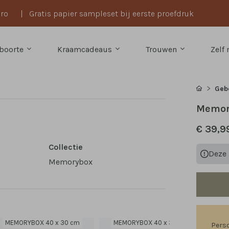
uro
|
Gratis papier sampleset bij eerste proefdruk
boorte
Kraamcadeaus
Trouwen
Zelf
Gebo
Memor
€ 39,9
Collectie
Deze 
Memorybox
MEMORYBOX 40 x 30 cm
MEMORYBOX 40 x 30 cm
ME
Perso