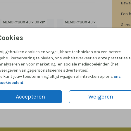
Bewaa
Een b
MEMORYBOX 40 x 30 cm
MEMORYBOX 40 x 30 cm
ME
Gemak
Cookies
Wij gebruiken cookies en vergelijkbare technieken om een betere
gebruikerservaring te bieden, ons websiteverkeer en onze prestaties t
Prijzen
analyseren en voor marketing- en sociale mediadoeleinden (het
weergeven van gepersonaliseerde advertenties).
Je kunt jouw toestemming altijd wijzigen of intrekken op ons
ons
cookiebeleid
.
Accepteren
Weigeren