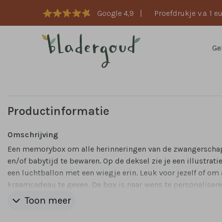
Google 4,9
|
Proefdrukje v.a. 1 e
Ge
Productinformatie
Omschrijving
Een memorybox om alle herinneringen van de zwangerscha
en/of babytijd te bewaren. Op de deksel zie je een illustrati
een luchtballon met een wiegje erin. Leuk voor jezelf of om 
kraamcadeau te geven. De box is naar wens te personalisere
de online editor. Afmeting: 40x30x13 cm
Toon meer