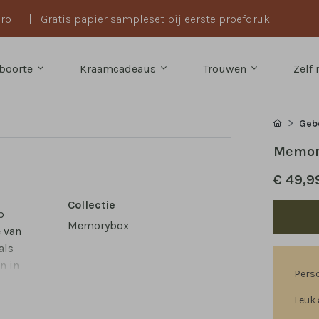
uro
|
Gratis papier sampleset bij eerste proefdruk
boorte
Kraamcadeaus
Trouwen
Zelf
Gebo
Memory
€ 49,9
Collectie
p
Memorybox
e van
als
n in
Perso
Leuk 