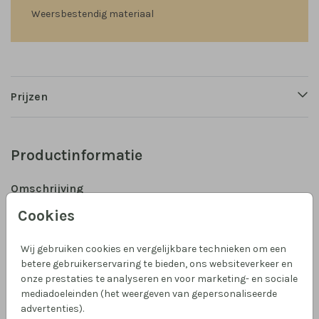
Weersbestendig materiaal
Prijzen
Productinformatie
Omschrijving
Maak de geboorte van je kindje bekend met dit
Cookies
vrolijke dubbele raambord (50x50 cm) van een weids
landschap met kleurrijke heuvels. Bestel 'm vooraf
Wij gebruiken cookies en vergelijkbare technieken om een
zonder datum, met alleen de naam of juist direct
betere gebruikerservaring te bieden, ons websiteverkeer en
nadat de baby is geboren, met de datum.
onze prestaties te analyseren en voor marketing- en sociale
Toon meer
mediadoeleinden (het weergeven van gepersonaliseerde
advertenties).