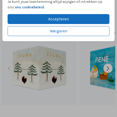
Collectie
Je kunt jouw toestemming altijd wijzigen of intrekken op
ons
ons cookiebeleid
.
Raambord Geboortekaartje
Accepteren
Dit vind je misschien ook leuk
Weigeren
VIERKANT
VIER