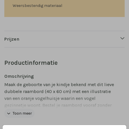
Weersbestendig materiaal
Prijzen
Productinformatie
Omschrijving
Maak de geboorte van je kindje bekend met dit lieve
dubbele raambord (40 x 60 cm) met een illustratie
van een oranje vogelhuisje waarin een vogel
gezinnetje woont. Bestel je raambord vooraf zonder
datum, met alleen de naam of juist direct nadat de
Toon meer
baby is geboren, met de datum.