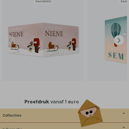
RAAMBORD
RAAM
Proefdruk
vanaf 1 euro
Collecties