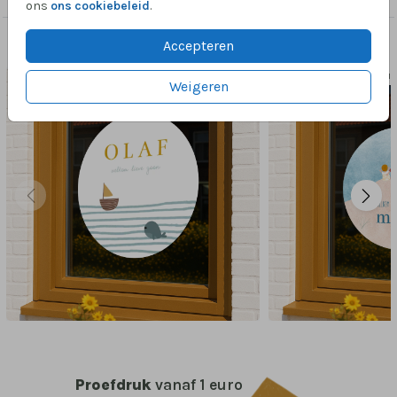
ons
ons cookiebeleid
.
Accepteren
Dit vind je misschien ook leuk
RAAMS
Weigeren
Proefdruk
vanaf 1 euro