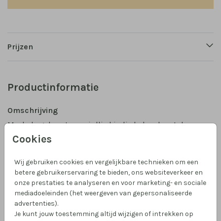
Prijzen
Productinformatie
Omschrijving
Maak de geboorte van jullie kindje bekend met deze
leuke raamsticker (doorsnede 60 cm) met naam en
Cookies
waterverf illustratie van een landschapje met
boompjes, rivier en kinderwagen. Bestel 'm vooraf of
Wij gebruiken cookies en vergelijkbare technieken om een
juist direct nadat de baby is geboren, met de datum
betere gebruikerservaring te bieden, ons websiteverkeer en
Toon meer
onze prestaties te analyseren en voor marketing- en sociale
erop. De raamsticker is op aanvraag ook beschikbaar
mediadoeleinden (het weergeven van gepersonaliseerde
in formaat 40 cm, 80 cm en 100 cm.
Collectie
advertenties).
Je kunt jouw toestemming altijd wijzigen of intrekken op
Raamsticker geboortekaartje