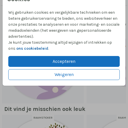
Wij gebruiken cookies en vergelijkbare technieken om een
Passend bij dit ontwerp
betere gebruikerservaring te bieden, ons websiteverkeer en
onze prestaties te analyseren en voor marketing- en sociale
35 x 35 mm
VIER
mediadoeleinden (het weergeven van gepersonaliseerde
advertenties).
Je kunt jouw toestemming altijd wijzigen of intrekken op
ons
ons cookiebeleid
.
Accepteren
Weigeren
Dit vind je misschien ook leuk
RAAMSTICKER
RAAMS