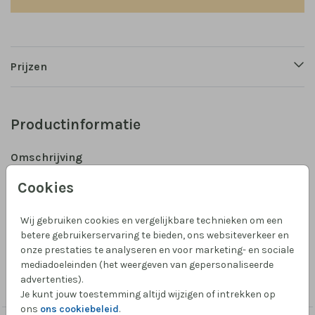
Prijzen
Productinformatie
Omschrijving
Een raamsticker met een illustratie van een jongetje
Cookies
die door een weiland fietst. Pas zelf het kaartje aan
naar een meisje door even in de editor te kijken bij
Wij gebruiken cookies en vergelijkbare technieken om een
silhouetjes.
betere gebruikerservaring te bieden, ons websiteverkeer en
onze prestaties te analyseren en voor marketing- en sociale
mediadoeleinden (het weergeven van gepersonaliseerde
Collectie
advertenties).
Raamsticker geboortekaartje
Je kunt jouw toestemming altijd wijzigen of intrekken op
ons
ons cookiebeleid
.