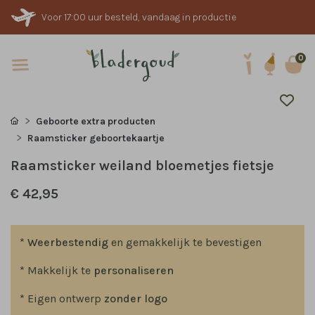
Voor 17:00 uur besteld, vandaag in productie
0
Geboorte extra producten
Raamsticker geboortekaartje
Raamsticker weiland bloemetjes fietsje
€ 42,95
*
Weerbestendig
en gemakkelijk te bevestigen
* Makkelijk te
personaliseren
* Eigen ontwerp
zonder logo