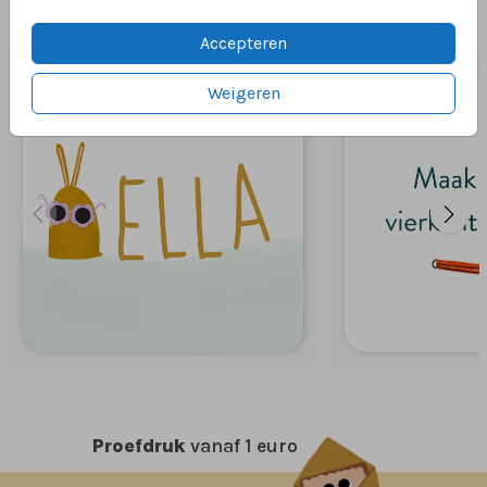
Dit vind je misschien ook leuk
Accepteren
Weigeren
Proefdruk
vanaf 1 euro