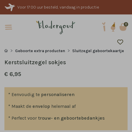
Voor 17:00 uur besteld, vandaag in productie
0
Geboorte extra producten
Sluitzegel geboortekaartje
Kerstsluitzegel sokjes
€ 6,95
* Eenvoudig te
personaliseren
* Maakt de
envelop
helemaal af
* Perfect voor
trouw- en geboortebedankjes