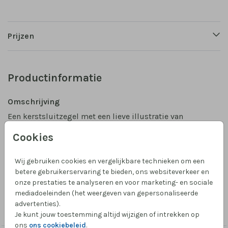
Prijzen
Productinformatie
Omschrijving
Een kerstsluitzegel met een lieve illustratie van
warme sokjes. Maak zelf je kerstsluitzegel of sticker
Cookies
voor op de envelop om het nog feestelijker te maken.
Maar let op: maak het niet te klein want de sticker is
Wij gebruiken cookies en vergelijkbare technieken om een
3,5 x 3,5 cm.
Toon meer
betere gebruikerservaring te bieden, ons websiteverkeer en
onze prestaties te analyseren en voor marketing- en sociale
mediadoeleinden (het weergeven van gepersonaliseerde
Collectie
advertenties).
Sluitzegel geboortekaartje
Je kunt jouw toestemming altijd wijzigen of intrekken op
ons
ons cookiebeleid
.