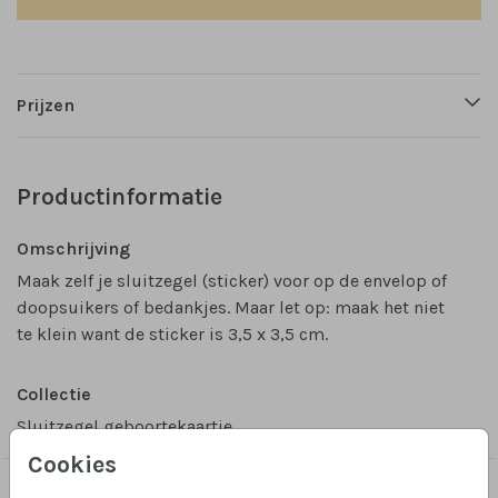
Prijzen
Productinformatie
Omschrijving
Maak zelf je sluitzegel (sticker) voor op de envelop of
doopsuikers of bedankjes. Maar let op: maak het niet
te klein want de sticker is 3,5 x 3,5 cm.
Collectie
Sluitzegel geboortekaartje
Cookies