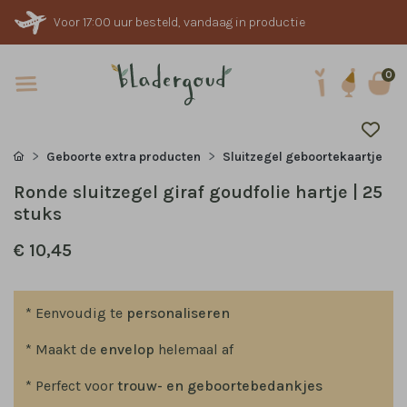
Voor 17:00 uur besteld, vandaag in productie
0
Geboorte extra producten
Sluitzegel geboortekaartje
Ronde sluitzegel giraf goudfolie hartje | 25
stuks
€ 10,45
* Eenvoudig te
personaliseren
* Maakt de
envelop
helemaal af
* Perfect voor
trouw- en geboortebedankjes