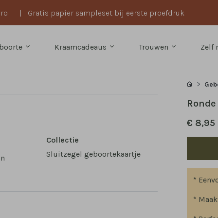
uro
|
Gratis papier sampleset bij eerste proefdruk
boorte
Kraamcadeaus
Trouwen
Zelf
Gebo
Ronde 
€ 8,95
Collectie
Sluitzegel geboortekaartje
in
* Eenv
* Maak