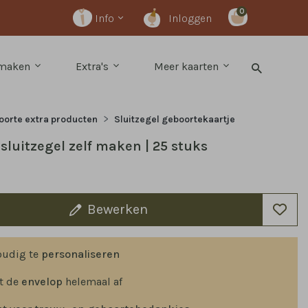
0
Info
Inloggen
 maken
Extra's
Meer kaarten
orte extra producten
Sluitzegel geboortekaartje
sluitzegel zelf maken | 25 stuks
Bewerken
oudig te
personaliseren
t de
envelop
helemaal af