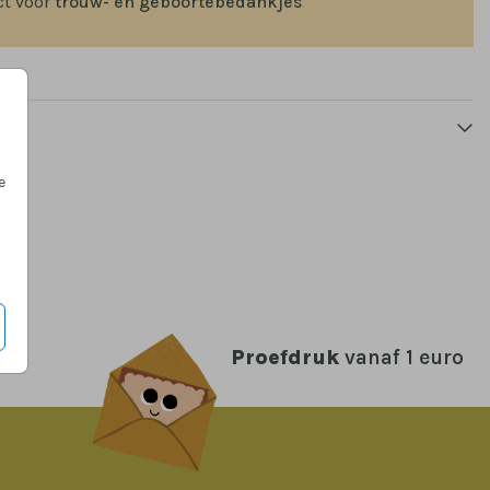
ct voor
trouw- en geboortebedankjes
SLUITZEGEL
e
Proefdruk
vanaf 1 euro