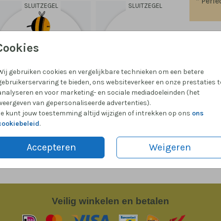
* Perfe
SLUITZEGEL
SLUITZEGEL
Cookies
Prijzen
Wij gebruiken cookies en vergelijkbare technieken om een betere
gebruikerservaring te bieden, ons websiteverkeer en onze prestaties t
analyseren en voor marketing- en sociale mediadoeleinden (het
weergeven van gepersonaliseerde advertenties).
Je kunt jouw toestemming altijd wijzigen of intrekken op ons
ons
cookiebeleid
.
Accepteren
Weigeren
Veilig
winkelen en betalen