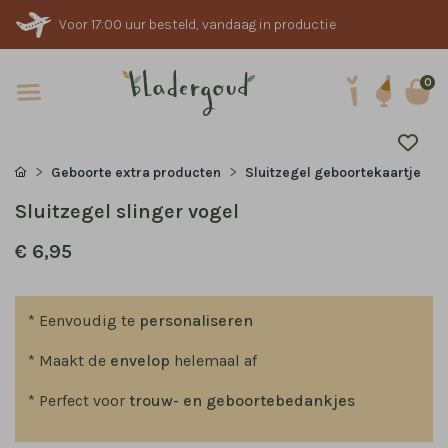
Voor 17:00 uur besteld, vandaag in productie
0
Geboorte extra producten
Sluitzegel geboortekaartje
Sluitzegel slinger vogel
€ 6,95
* Eenvoudig te
personaliseren
* Maakt de
envelop
helemaal af
* Perfect voor
trouw- en geboortebedankjes