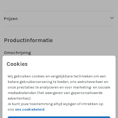
Prijzen
Productinformatie
Omschrijving
Maak zelf je sluitzegel of sticker voor op de envelop
Cookies
of op de doopsuikers. Maar let op: maak het niet te
klein want de sticker is 3,5 x 3,5 cm.
Wij gebruiken cookies en vergelijkbare technieken om een
betere gebruikerservaring te bieden, ons websiteverkeer en
Collectie
onze prestaties te analyseren en voor marketing- en sociale
mediadoeleinden (het weergeven van gepersonaliseerde
Sluitzegel geboortekaartje
advertenties).
Je kunt jouw toestemming altijd wijzigen of intrekken op
ons
ons cookiebeleid
.
Dit vind je misschien ook leuk