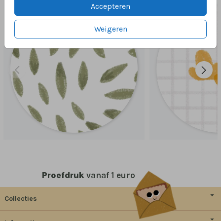
Accepteren
Weigeren
Proefdruk
vanaf 1 euro
Collecties