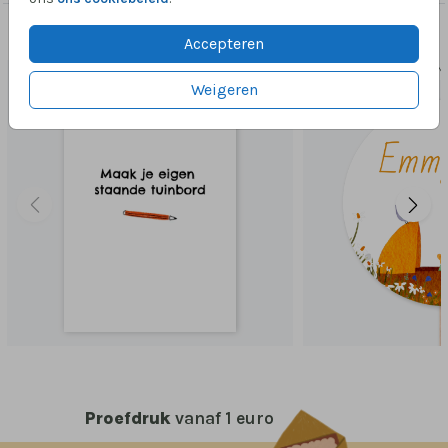
Dit vind je misschien ook leuk
Accepteren
TUINBORD
TUIN
Weigeren
Proefdruk
vanaf 1 euro