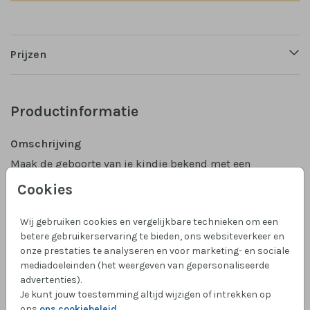
Prijzen
Productinformatie
Omschrijving
Maak de geboorte van je kindje bekend met een
geboortebord voor in de tuin! Dit tuinbord is staand
Cookies
(70 x 70 cm), deze kun je helemaal zelf maken met de
illustraties uit de editor. Tips of hulp nodig? Mail
Wij gebruiken cookies en vergelijkbare technieken om een
gerust! Goed om te weten: het tuinbord wordt zonder
Toon meer
betere gebruikerservaring te bieden, ons websiteverkeer en
houten paal geleverd. Deze kun je zelf bij de
onze prestaties te analyseren en voor marketing- en sociale
plaatselijke bouwmarkt verkrijgen en aan het bord
mediadoeleinden (het weergeven van gepersonaliseerde
Collectie
bevestigen met schroeven. Tip: waait het hard? Zet het
advertenties).
Tuinbord geboortekaartje
Je kunt jouw toestemming altijd wijzigen of intrekken op
bord even binnen.
ons
ons cookiebeleid
.