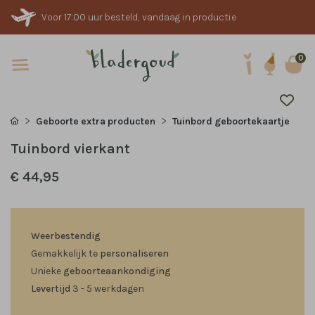
Voor 17:00 uur besteld, vandaag in productie
0
Geboorte extra producten
Tuinbord geboortekaartje
Tuinbord vierkant
€ 44,95
Weerbestendig
Gemakkelijk te
personaliseren
Unieke
geboorteaankondiging
Levertijd
3 - 5 werkdagen