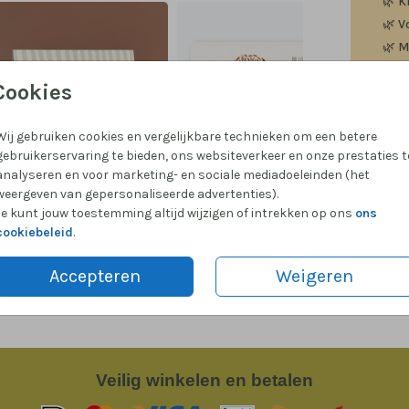
🌿
K
🌿
V
🌿
M
🌿
P
Cookies
Wij gebruiken cookies en vergelijkbare technieken om een betere
gebruikerservaring te bieden, ons websiteverkeer en onze prestaties t
analyseren en voor marketing- en sociale mediadoeleinden (het
Formate
weergeven van gepersonaliseerde advertenties).
Je kunt jouw toestemming altijd wijzigen of intrekken op ons
ons
cookiebeleid
.
Accepteren
Weigeren
Veilig
winkelen en betalen