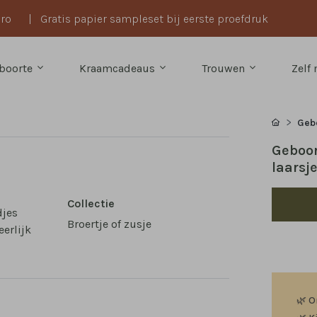
uro
|
Gratis papier sampleset bij eerste proefdruk
boorte
Kraamcadeaus
Trouwen
Zelf
Geb
Geboor
laarsj
Collectie
djes
Broertje of zusje
eerlijk
🌿
O