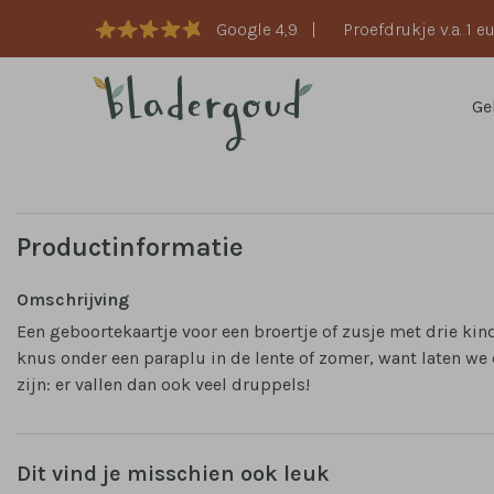
Google 4,9
|
Proefdrukje v.a. 1 e
Ge
Productinformatie
Omschrijving
Een geboortekaartje voor een broertje of zusje met drie kin
knus onder een paraplu in de lente of zomer, want laten we 
zijn: er vallen dan ook veel druppels!
Dit vind je misschien ook leuk