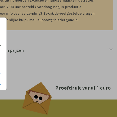
ies uit honderden exclusieve, handgemaakte illustraties
oor 17:00 uur besteld = vandaag nog in productie
eer info over verzending? Bekijk de
veelgestelde vragen
ersoonlijke hulp? Mail
support@bladergoud.nl
e
n en prijzen
Proefdruk
vanaf 1 euro