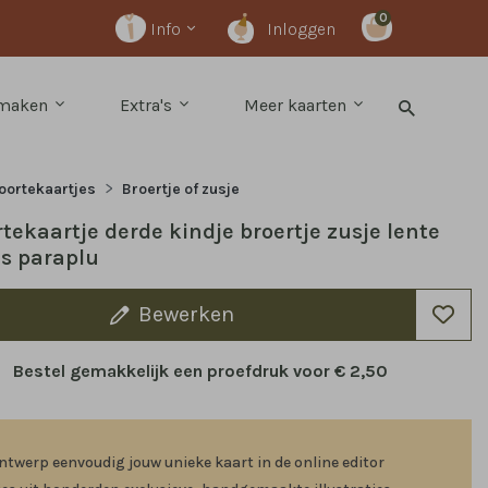
0
Info
Inloggen
 maken
Extra's
Meer kaarten
oortekaartjes
Broertje of zusje
tekaartje derde kindje broertje zusje lente
es paraplu
Bewerken
Bestel gemakkelijk een proefdruk voor
€ 2,50
ntwerp eenvoudig jouw unieke kaart in de online editor